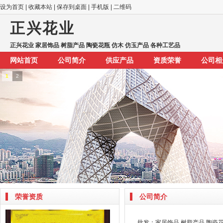
设为首页
|
收藏本站
|
保存到桌面
|
手机版
|
二维码
正兴花业
正兴花业 家居饰品 树脂产品 陶瓷花瓶 仿木 仿玉产品 各种工艺品
网站首页
公司简介
供应产品
资质荣誉
公司相
1
2
荣誉资质
公司简介
批发：家居饰品 树脂产品 陶瓷花